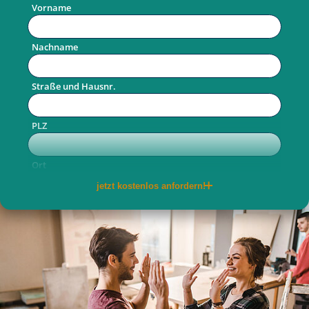
Vorname
Nachname
Straße und Hausnr.
PLZ
Ort
jetzt kostenlos anfordern!
Telefon
E-Mail
per Post
per E-Mail