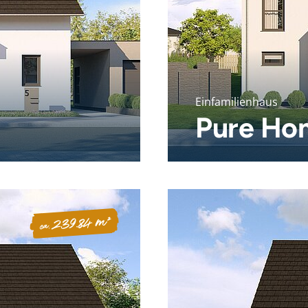
Einfamilienhaus
Pure Ho
239.84 m²
ca.