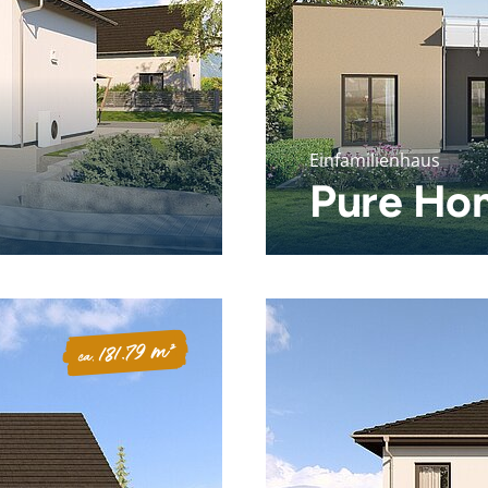
Einfamilienhaus
Pure Ho
181.79 m²
ca.