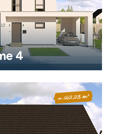
me 4
142.23 m²
ca.