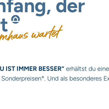
fang,
der
t
mhaus wartet
U IST IMMER BESSER“
erhältst du ein
 Sonderpreisen*. Und als besonderes Ex