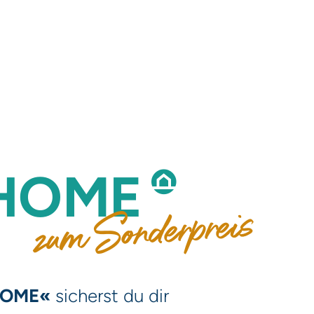
HOME
zum Sonderpreis
 HOME«
sicherst du dir