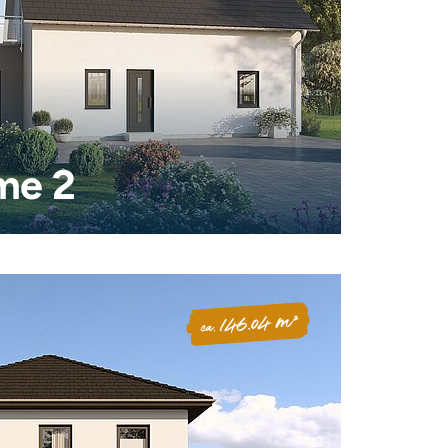
me 2
146.04 m²
ca.