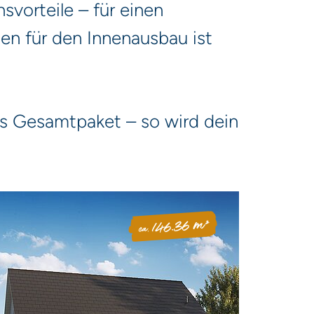
vorteile – für einen
ien für den Innenausbau ist
es Gesamtpaket – so wird dein
146.36 m²
ca.