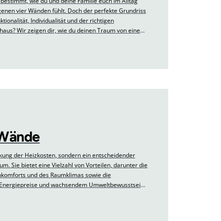
 bestimmt, wie du und deine Familie euch im Alltag
genen vier Wänden fühlt. Doch der perfekte Grundriss
tionalität, Individualität und der richtigen
ghaus? Wir zeigen dir, wie du deinen Traum von einem
 Wände
kung der Heizkosten, sondern ein entscheidender
. Sie bietet eine Vielzahl von Vorteilen, darunter die
nkomforts und des Raumklimas sowie die
er Energiepreise und wachsendem Umweltbewusstsein
licher.