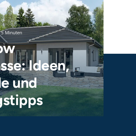
 15 Minuten
ow
sse: Ideen,
le und
stipps