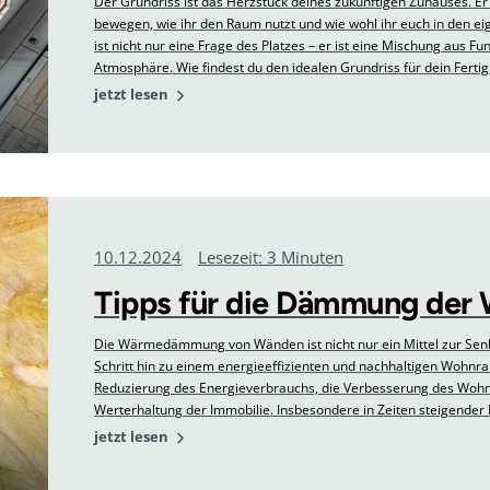
Der Grundriss ist das Herzstück deines zukünftigen Zuhauses. Er
bewegen, wie ihr den Raum nutzt und wie wohl ihr euch in den ei
ist nicht nur eine Frage des Platzes – er ist eine Mischung aus Funk
Atmosphäre. Wie findest du den idealen Grundriss für dein Ferti
durchdachten Zuhause verwirklichst.
jetzt lesen
10.12.2024
Lesezeit: 3 Minuten
Tipps für die Dämmung der
Die Wärmedämmung von Wänden ist nicht nur ein Mittel zur Sen
Schritt hin zu einem energieeffizienten und nachhaltigen Wohnraum
Reduzierung des Energieverbrauchs, die Verbesserung des Woh
Werterhaltung der Immobilie. Insbesondere in Zeiten steigend
wird die Bedeutung einer effektiven Wärmedämmung immer deut
jetzt lesen