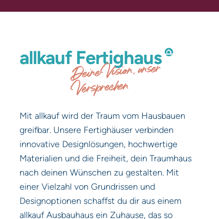
Telefon
E-Mail
allkauf
Fertighaus
Deine Vision, unser
per Post
per E-Mail
Versprechen
Ja, ich willige ein, dass meine
personenbezogenen Daten von der allkauf haus
GmbH für Werbe- und Marketingzwecke zwecks
Mit allkauf wird der Traum vom Hausbauen
Information bzgl. Hauskauf erhoben und
greifbar. Unsere Fertighäuser verbinden
verarbeitet werden (hierzu zählt insbesondere
die Zusendung von Werbe- und
innovative Designlösungen, hochwertige
Informationsmaterial als auch die telefonische
Materialien und die Freiheit, dein Traumhaus
Kontaktaufnahme bzw. die Kontaktaufnahme per
nach deinen Wünschen zu gestalten. Mit
E-Mail, Textnachricht oder Messengerdienst). Ich
kann meine Einwilligung jederzeit mit Wirkung
einer Vielzahl von Grundrissen und
für die Zukunft gegenüber der allkauf haus
Designoptionen schaffst du dir aus einem
GmbH widerrufen.
allkauf Ausbauhaus ein Zuhause, das so
Informationspflicht gem. Art. 13 DSGVO