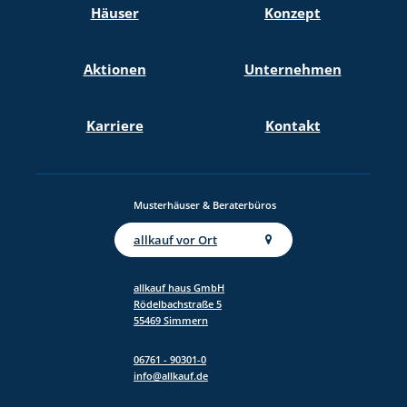
Häuser
Konzept
für die Zukunft gegenüber der allkauf haus
GmbH widerrufen.
Informationspflicht gem. Art. 13 DSGVO
Aktionen
Unternehmen
Anti-Robot Verification
Click to start verification
Karriere
Kontakt
Friendly
Captcha ⇗
Jetzt kostenlos anfordern
Musterhäuser & Beraterbüros
allkauf vor Ort
allkauf haus GmbH
Rödelbachstraße 5
55469 Simmern
06761 - 90301-0
info@allkauf.de