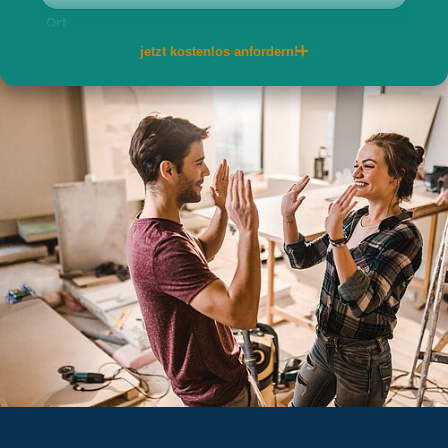
Ort
jetzt kostenlos anfordern!
Telefon
E-Mail
per Post
per E-Mail
Ja, ich willige ein, dass meine
personenbezogenen Daten von der allkauf haus
GmbH für Werbe- und Marketingzwecke zwecks
Information bzgl. Hauskauf erhoben und
verarbeitet werden (hierzu zählt insbesondere
die Zusendung von Werbe- und
Informationsmaterial als auch die telefonische
Kontaktaufnahme bzw. die Kontaktaufnahme per
E-Mail, Textnachricht oder Messengerdienst). Ich
kann meine Einwilligung jederzeit mit Wirkung