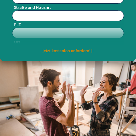
Straße und Hausnr.
PLZ
Ort
jetzt kostenlos anfordern!
Telefon
E-Mail
per Post
per E-Mail
Ja, ich willige ein, dass meine
personenbezogenen Daten von der allkauf haus
GmbH für Werbe- und Marketingzwecke zwecks
Information bzgl. Hauskauf erhoben und