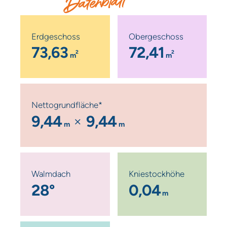
Datenblatt
Erdgeschoss
Obergeschoss
73,63
72,41
2
2
m
m
Nettogrundfläche*
9,44
9,44
m
m
Walmdach
Kniestockhöhe
28°
0,04
m