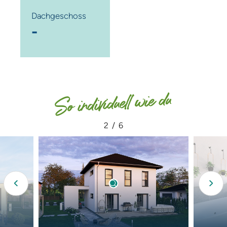
Dachgeschoss
-
So individuell wie du
2
/
6