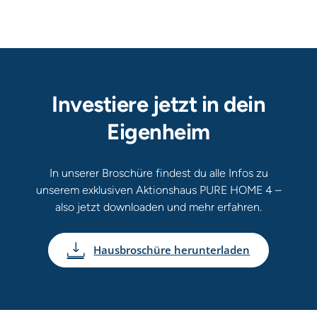
‒ Sanitärobjekte
‒ Fliesen und Fensterbänke
‒ Innentüren ink. Zargen
‒ Bodenbeläge und Tapeten
Investiere jetzt in dein
Eigenheim
In unserer Broschüre findest du alle Infos zu
unserem exklusiven Aktionshaus PURE HOME 4 –
also jetzt downloaden und mehr erfahren.
Hausbroschüre herunterladen