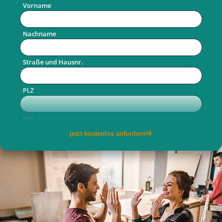
Vorname
Nachname
Straße und Hausnr.
PLZ
Ort
jetzt kostenlos anfordern!
Telefon
E-Mail
per Post
per E-Mail