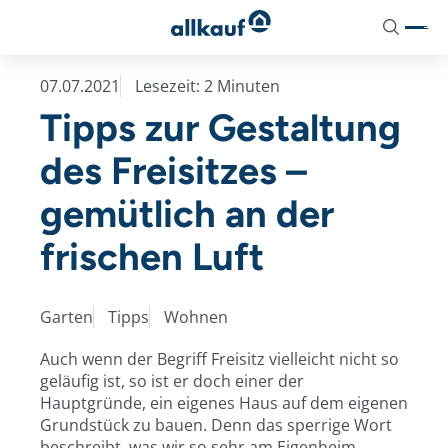
aria-
Suchen
label="Suche"
07.07.2021
Lesezeit: 2 Minuten
Aktionshäuser
Unser Ausbaukonzept
Aktuelles
Tipps zur Gestaltung
Pure Home 1
Hausausstattung
Stelltermine
des Freisitzes –
Pure Home 2
Dienstleistungspakete
News
gemütlich an der
Pure Home 3
Zusatzoptionen
frischen Luft
Pure Home 4
Energietechnik
Pure Home 5
Garten
Tipps
Wohnen
Pure Home 6
Auch wenn der Begriff Freisitz vielleicht nicht so
geläufig ist, so ist er doch einer der
Pure Home 7
Hauptgründe, ein eigenes Haus auf dem eigenen
Grundstück zu bauen. Denn das sperrige Wort
beschreibt, was wir so sehr am Eigenheim