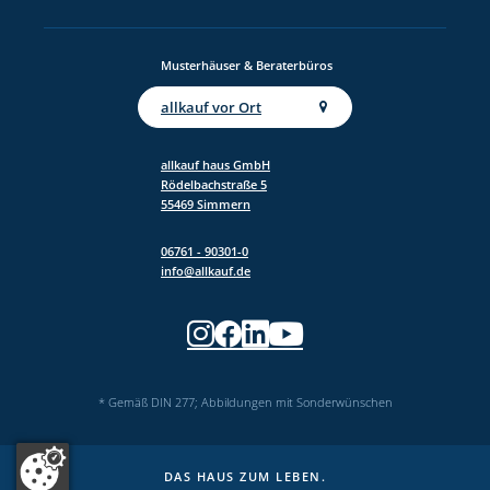
Musterhäuser & Beraterbüros
allkauf vor Ort
allkauf haus GmbH
Rödelbachstraße 5
55469 Simmern
06761 - 90301-0
info@allkauf.de
* Gemäß DIN 277; Abbildungen mit Sonderwünschen
DAS HAUS ZUM LEBEN.