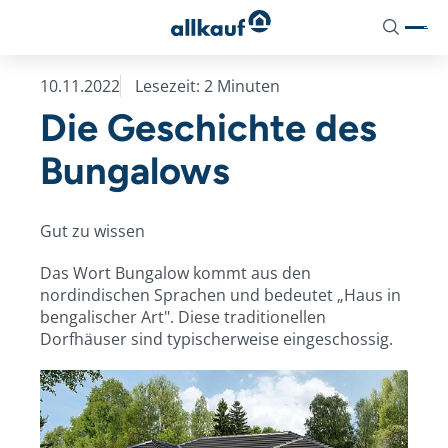
aria-
Suchen
label="Suche"
10.11.2022
Lesezeit: 2 Minuten
Aktionshäuser
Unser Ausbaukonzept
Aktuelles
Die Geschichte des
Pure Home 1
Hausausstattung
Stelltermine
Bungalows
Pure Home 2
Dienstleistungspakete
News
Pure Home 3
Zusatzoptionen
Gut zu wissen
Pure Home 4
Energietechnik
Das Wort Bungalow kommt aus den
nordindischen Sprachen und bedeutet „Haus in
Pure Home 5
bengalischer Art". Diese traditionellen
Dorfhäuser sind typischerweise eingeschossig.
Pure Home 6
Pure Home 7