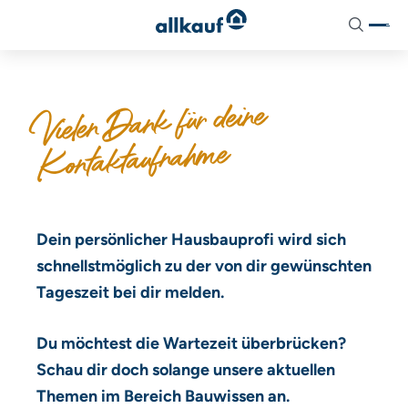
aria-
Suchen
label="Suche"
Aktionshäuser
Unser Ausbaukonzept
Aktuelles
Vielen Dank für deine
Pure Home 1
Hausausstattung
Stelltermine
Kontaktaufnahme
Pure Home 2
Dienstleistungspakete
News
Pure Home 3
Zusatzoptionen
Pure Home 4
Energietechnik
Dein persönlicher Hausbauprofi wird sich
schnellstmöglich zu der von dir gewünschten
Pure Home 5
Tageszeit bei dir melden.
Pure Home 6
Du möchtest die Wartezeit überbrücken?
Pure Home 7
Schau dir doch solange unsere aktuellen
Themen im Bereich Bauwissen an.