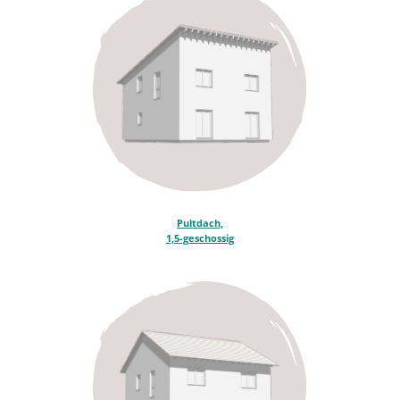
Pultdach,
1,5-geschossig