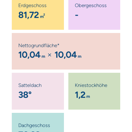
Erdgeschoss
Obergeschoss
81,72
-
2
m
Nettogrundfläche*
10,04
10,04
m
m
Satteldach
Kniestockhöhe
38°
1,2
m
Dachgeschoss