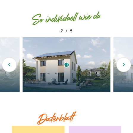
So individuell wie du
2
/
8
Datenblatt