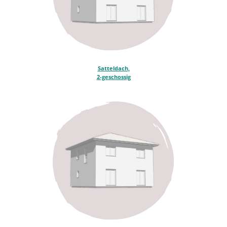
Satteldach,
2-geschossig