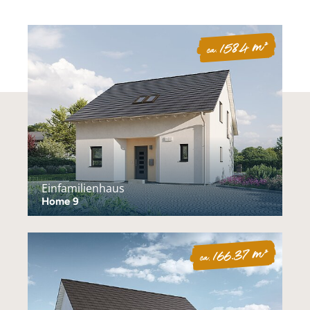
158.4 m²
ca.
Einfamilienhaus
Home 9
166.37 m²
ca.