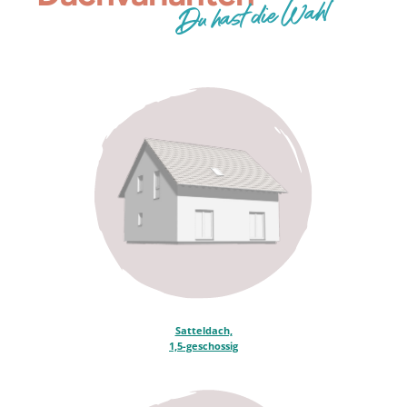
Du hast die Wahl
per Post
per E-Mail
Ja, ich willige ein, dass meine
personenbezogenen Daten von der allkauf haus
GmbH für Werbe- und Marketingzwecke zwecks
Information bzgl. Hauskauf erhoben und
verarbeitet werden (hierzu zählt insbesondere
die Zusendung von Werbe- und
Informationsmaterial als auch die telefonische
Kontaktaufnahme bzw. die Kontaktaufnahme per
E-Mail, Textnachricht oder Messengerdienst). Ich
kann meine Einwilligung jederzeit mit Wirkung
für die Zukunft gegenüber der allkauf haus
GmbH widerrufen.
Informationspflicht gem. Art. 13 DSGVO
Anti-Robot Verification
Satteldach,
1,5-geschossig
Click to start verification
Friendly
Captcha ⇗
Jetzt kostenlos anfordern