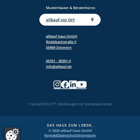
Musterhäuser & Beraterbüros
Jetzt kostenlos anfordern
allkauf vor Ort
allkauf haus GmbH
Rödelbachstraße 5
55469 Simmern
06761 - 90301-0
info@allkauf.de
* Gemäß DIN 277; Abbildungen mit Sonderwünschen
DAS HAUS ZUM LEBEN.
© 2026 allkauf haus GmbH
Kontakt
Datenschutz
Impressum