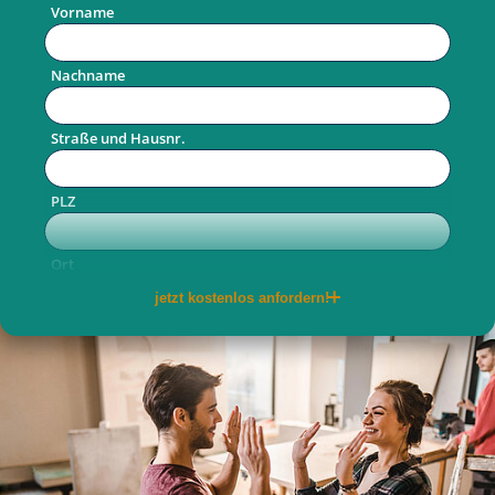
Vorname
Nachname
Straße und Hausnr.
PLZ
Ort
jetzt kostenlos anfordern!
Telefon
E-Mail
per Post
per E-Mail