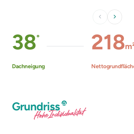
38
218
°
m
Dachneigung
Nettogrundfläch
Grundriss
Hohe Individualität