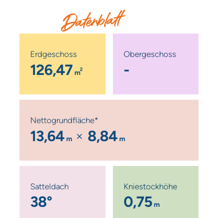
Datenblatt
Erdgeschoss
Obergeschoss
126,47
-
2
m
Nettogrundfläche*
13,64
8,84
m
m
Satteldach
Kniestockhöhe
38°
0,75
m