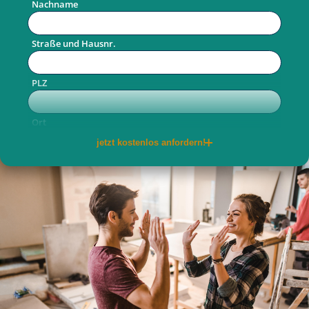
Nachname
Straße und Hausnr.
PLZ
Ort
jetzt kostenlos anfordern!
Telefon
E-Mail
per Post
per E-Mail
Ja, ich willige ein, dass meine
personenbezogenen Daten von der allkauf haus
GmbH für Werbe- und Marketingzwecke zwecks