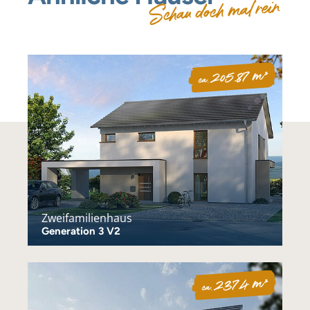
Schau doch mal rein
205.87 m²
ca.
Zweifamilienhaus
Generation 3 V2
237.4 m²
ca.