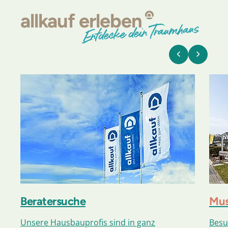
allkauf
erleben
Entdecke dein Traumhaus
Beratersuche
Mus
Unsere Hausbauprofis sind in ganz
Besu