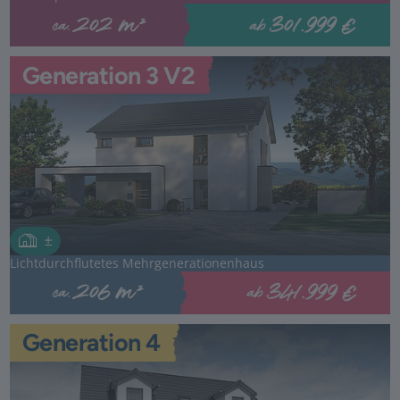
301.999 €
202 m²
ab
ca.
Generation 3 V2
Lichtdurchflutetes Mehrgenerationenhaus
341.999 €
206 m²
ab
ca.
Generation 4