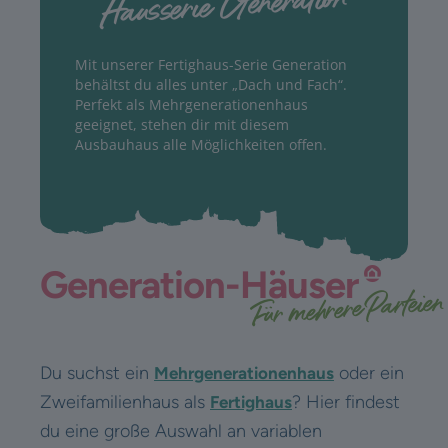
Hausserie Generation
Mit unserer Fertighaus-Serie Generation
behältst du alles unter „Dach und Fach“.
Perfekt als Mehrgenerationenhaus
geeignet, stehen dir mit diesem
Ausbauhaus alle Möglichkeiten offen.
Generation-Häuser
Für mehrere Parteien
Du suchst ein
oder ein
Mehrgenerationenhaus
Zweifamilienhaus als
? Hier findest
Fertighaus
du eine große Auswahl an variablen