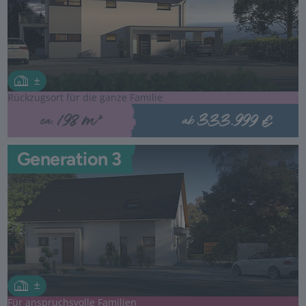
Rückzugsort für die ganze Familie
333.999 €
198 m²
ab
ca.
Generation 3
Für anspruchsvolle Familien