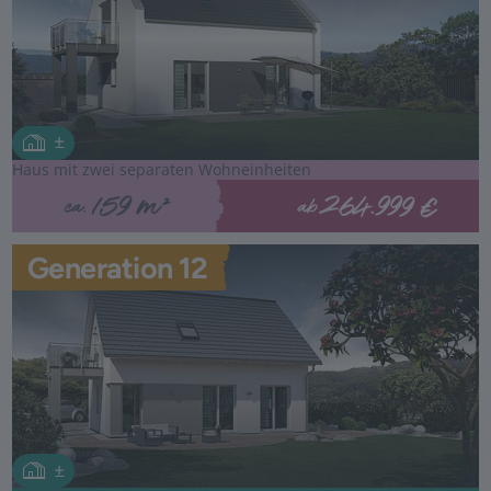
Haus mit zwei separaten Wohneinheiten
264.999 €
159 m²
ab
ca.
Generation 12