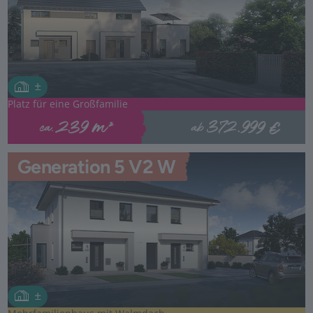
Platz für eine Großfamilie
372.999 €
239 m²
ab
ca.
Generation 5 V2 W