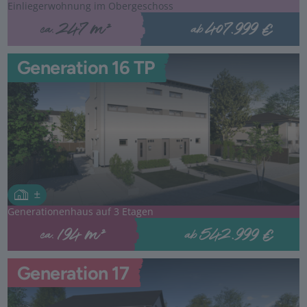
Einliegerwohnung im Obergeschoss
407.999 €
247 m²
ab
ca.
Generation 16 TP
Generationenhaus auf 3 Etagen
542.999 €
194 m²
ab
ca.
Generation 17