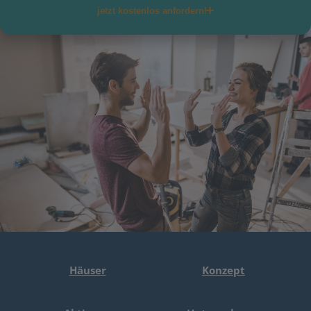
jetzt kostenlos anfordern!
Telefon
E-Mail
per Post
per E-Mail
Ja, ich willige ein, dass meine
personenbezogenen Daten von der allkauf haus
GmbH für Werbe- und Marketingzwecke zwecks
Information bzgl. Hauskauf erhoben und
verarbeitet werden (hierzu zählt insbesondere
die Zusendung von Werbe- und
Informationsmaterial als auch die telefonische
Kontaktaufnahme bzw. die Kontaktaufnahme per
E-Mail, Textnachricht oder Messengerdienst). Ich
Häuser
Konzept
kann meine Einwilligung jederzeit mit Wirkung
für die Zukunft gegenüber der allkauf haus