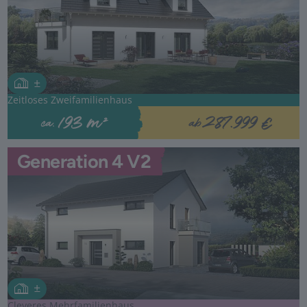
Zeitloses Zweifamilienhaus
287.999 €
193 m²
ab
ca.
Generation 4 V2
Cleveres Mehrfamilienhaus