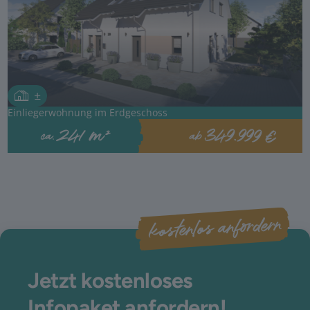
Einliegerwohnung im Erdgeschoss
349.999 €
241 m²
ab
ca.
kostenlos anfordern
Jetzt kostenloses
Infopaket anfordern!