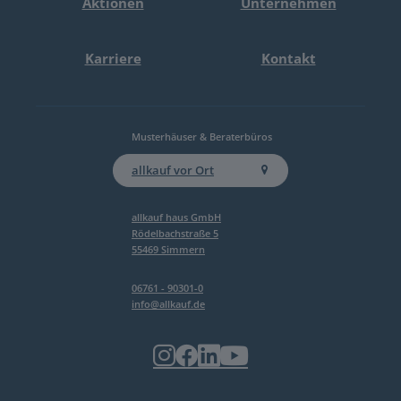
Aktionen
Unternehmen
GmbH widerrufen.
Informationspflicht gem. Art. 13 DSGVO
Karriere
Kontakt
Anti-Robot Verification
Click to start verification
Friendly
Captcha ⇗
Musterhäuser & Beraterbüros
Jetzt kostenlos anfordern
allkauf vor Ort
allkauf haus GmbH
Rödelbachstraße 5
55469 Simmern
06761 - 90301-0
info@allkauf.de