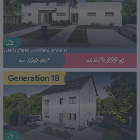
Weitläufiges Zweifamilienhaus
470.999 €
144 m²
ab
ca.
Generation 18