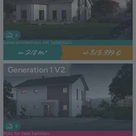
Generationenhaus mit Satteldach
313.999 €
218 m²
ab
ca.
Generation 1 V2
Platz für zwei Familien