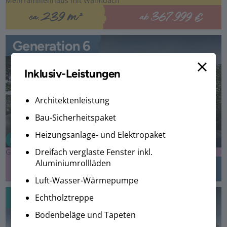
Mehrfamilienhaus mit Walmdach
367.999 €
239 m²
ab
ca.
Generation 6
Inklusiv-Leistungen
Architektenleistung
Bau-Sicherheitspaket
Heizungsanlage- und Elektropaket
Dreifach verglaste Fenster inkl.
Generationenhaus im Bauhausstil
Aluminiumrollläden
438.999 €
240 m²
ab
ca.
Luft-Wasser-Wärmepumpe
Generation 7
Echtholztreppe
Bodenbeläge und Tapeten