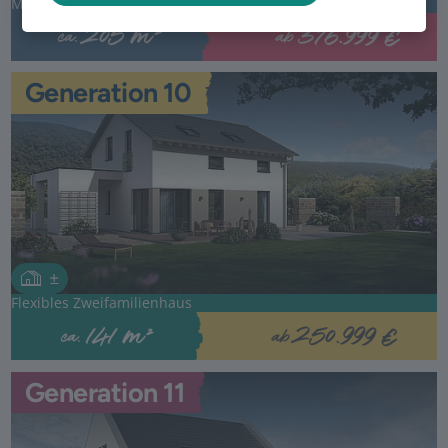
Mehrgenerationenhaus mal anders
376.999 €
205 m²
ab
ca.
Generation 10
Flexibles Zweifamilienhaus
250.999 €
141 m²
ab
ca.
Generation 11