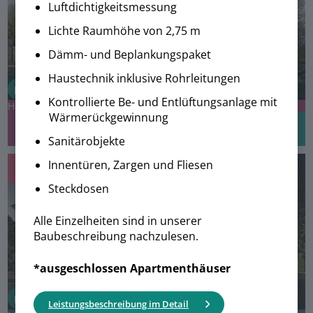
Luftdichtigkeitsmessung
Lichte Raumhöhe von 2,75 m
Dämm- und Beplankungspaket
Haustechnik inklusive Rohrleitungen
Kontrollierte Be- und Entlüftungsanlage mit
Haus mit Einliegerwohnung
Wärmerückgewinnung
358.999 €
263 m²
ab
ca.
Sanitärobjekte
Innentüren, Zargen und Fliesen
Generation 8
Steckdosen
Alle Einzelheiten sind in unserer
Baubeschreibung nachzulesen.
*ausgeschlossen Apartmenthäuser
Leistungsbeschreibung im Detail