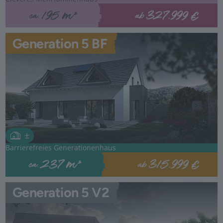
327.999 €
195 m²
ab
ca.
Generation 5 BF
Barrierefreies Generationenhaus
315.999 €
237 m²
ab
ca.
Generation 5 V2