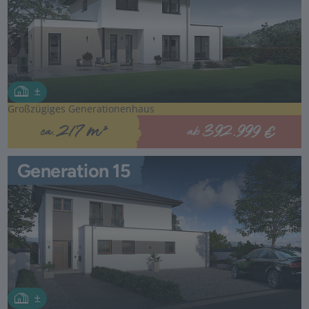
Großzügiges Generationenhaus
392.999 €
217 m²
ab
ca.
Generation 15