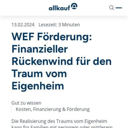
aria-
Suchen
label="Suche"
13.02.2024
Lesezeit: 3 Minuten
Aktionshäuser
Unser Ausbaukonzept
Aktuelles
WEF Förderung:
Pure Home 1
Hausausstattung
Stelltermine
Finanzieller
Pure Home 2
Dienstleistungspakete
News
Rückenwind für den
Pure Home 3
Zusatzoptionen
Traum vom
Pure Home 4
Energietechnik
Eigenheim
Pure Home 5
Pure Home 6
Gut zu wissen
Kosten, Finanzierung & Förderung
Pure Home 7
Die Realisierung des Traums vom Eigenheim
kann für Familien mit geringem oder mittlerem