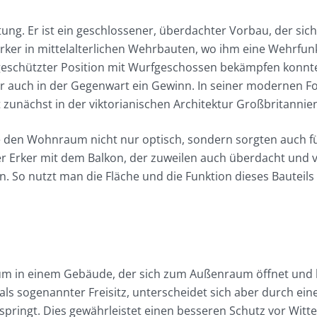
ung. Er ist ein geschlossener, überdachter Vorbau, der si
Erker in mittelalterlichen Wehrbauten, wo ihm eine Wehrfu
geschützter Position mit Wurfgeschossen bekämpfen konnte.
her auch in der Gegenwart ein Gewinn. In seiner modernen F
t zunächst in der viktorianischen Architektur Großbritannien
sie den Wohnraum nicht nur optisch, sondern sorgten auch 
r Erker mit dem Balkon, der zuweilen auch überdacht und ver
. So nutzt man die Fläche und die Funktion dieses Bauteils
Raum in einem Gebäude, der sich zum Außenraum öffnet und 
 als sogenannter Freisitz, unterscheidet sich aber durch ei
kspringt. Dies gewährleistet einen besseren Schutz vor Witt