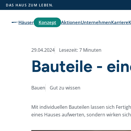
label="Suche"
DAS HAUS ZUM LEBEN.
Konzept
Häuser
Aktionen
Unternehmen
Karriere
K
Aktionshäuser
Unser Ausbaukonzept
Aktuelles
Pure Home 1
Hausausstattung
Stelltermine
29.04.2024
Lesezeit: 7 Minuten
Bauteile - ei
Pure Home 2
Dienstleistungspakete
News
Pure Home 3
Zusatzoptionen
Bauen
Gut zu wissen
Pure Home 4
Energietechnik
Pure Home 5
Mit individuellen Bauteilen lassen sich Ferti
Pure Home 6
eines Hauses aufwerten, sondern wirken sich
Pure Home 7