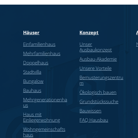
Häuser
Konzept
Einfamilienhaus
Unser
Ausbaukonzept
Mehrfamilienhaus
Ausbau-Akademie
Doppelhaus
Unsere Vorteile
Stadtvilla
Bemusterungszentru
Bungalow
m
Bauhaus
Ökologisch bauen
Mehrgenerationenha
Grundstückssuche
us
Bauwissen
Haus mit
Einliegerwohnung
FAQ Hausbau
Wohngemeinschafts
haus