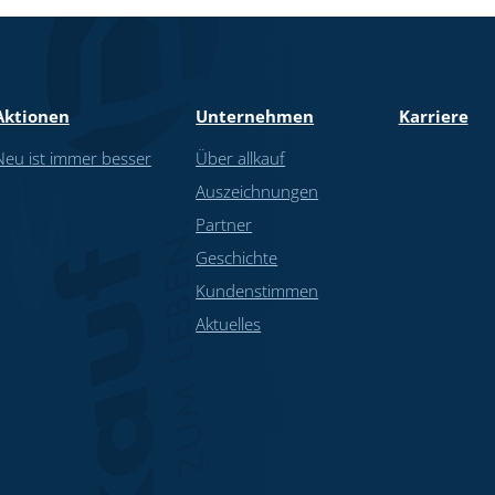
Aktionen
Unternehmen
Karriere
Neu ist immer besser
Über allkauf
Auszeichnungen
Partner
Geschichte
Kundenstimmen
Aktuelles