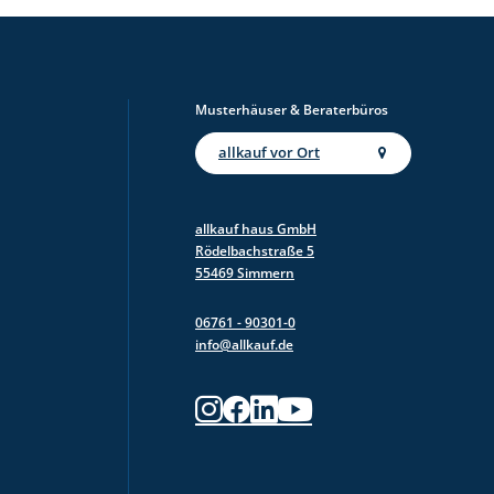
Musterhäuser & Beraterbüros
allkauf vor Ort
allkauf haus GmbH
Rödelbachstraße 5
55469 Simmern
06761 - 90301-0
info@allkauf.de