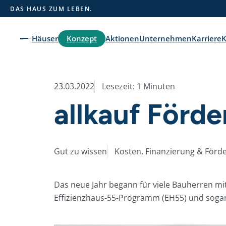
label="Suche"
DAS HAUS ZUM LEBEN.
Konzept
Häuser
Aktionen
Unternehmen
Karriere
K
Aktionshäuser
Unser Ausbaukonzept
Aktuelles
Pure Home 1
Hausausstattung
Stelltermine
23.03.2022
Lesezeit: 1 Minuten
allkauf Förd
Pure Home 2
Dienstleistungspakete
News
Pure Home 3
Zusatzoptionen
Gut zu wissen
Kosten, Finanzierung & Förd
Pure Home 4
Energietechnik
Pure Home 5
Das neue Jahr begann für viele Bauherren mi
Pure Home 6
Effizienzhaus-55-Programm (EH55) und sogar 
Pure Home 7