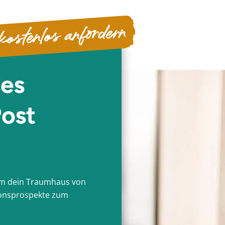
Anschluss kannst du dich
Fertigstellung deines Fer
kostenlos anfordern
ses
Post
 um dein Traumhaus von
tionsprospekte zum