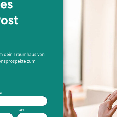
ses
Post
 um dein Traumhaus von
tionsprospekte zum
e
Ort