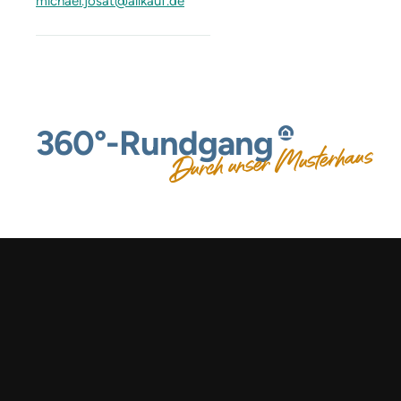
michael.josat@allkauf.de
360°-Rundgang
Durch unser Musterhaus