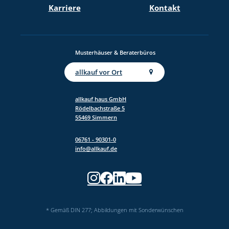
Karriere
Kontakt
Anti-Robot Verification
Click to start verification
Friendly
Captcha ⇗
Musterhäuser & Beraterbüros
Jetzt kostenlos anfordern
allkauf vor Ort
allkauf haus GmbH
Rödelbachstraße 5
55469 Simmern
06761 - 90301-0
info@allkauf.de
* Gemäß DIN 277; Abbildungen mit Sonderwünschen