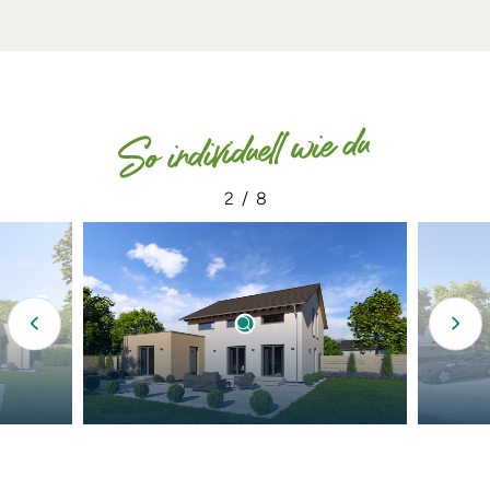
So individuell wie du
2
/
8