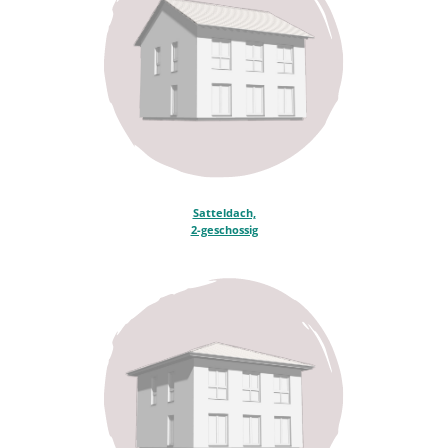
Satteldach,
2-geschossig