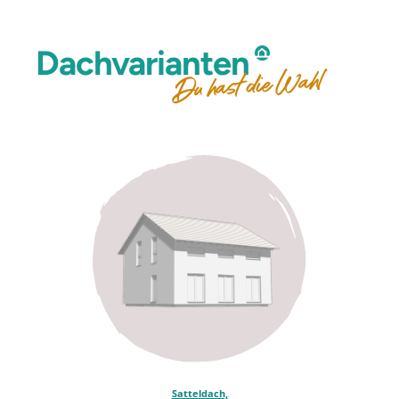
E-Mail
Dachvarianten
Du hast die Wahl
per Post
per E-Mail
Ja, ich willige ein, dass meine
personenbezogenen Daten von der allkauf haus
GmbH für Werbe- und Marketingzwecke zwecks
Information bzgl. Hauskauf erhoben und
verarbeitet werden (hierzu zählt insbesondere
die Zusendung von Werbe- und
Informationsmaterial als auch die telefonische
Kontaktaufnahme bzw. die Kontaktaufnahme per
E-Mail, Textnachricht oder Messengerdienst). Ich
kann meine Einwilligung jederzeit mit Wirkung
für die Zukunft gegenüber der allkauf haus
GmbH widerrufen.
Informationspflicht gem. Art. 13 DSGVO
Anti-Robot Verification
Satteldach,