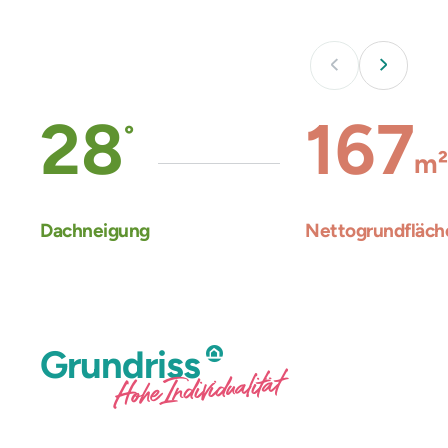
28
167
°
m²
Dachneigung
Nettogrundfläch
Grundriss
Hohe Individualität