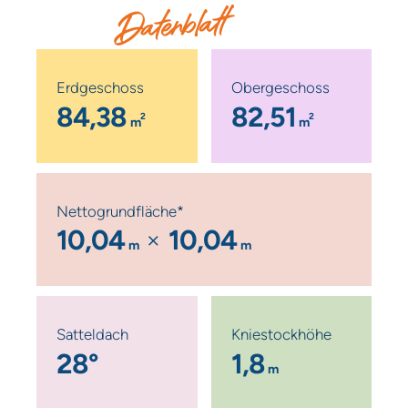
Datenblatt
Erdgeschoss
Obergeschoss
84,38
82,51
2
2
m
m
Nettogrundfläche*
10,04
10,04
m
m
Satteldach
Kniestockhöhe
28°
1,8
m