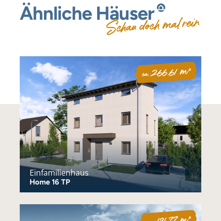
Ähnliche
Häuser
Schau doch mal rein
266.61 m²
ca.
Einfamilienhaus
Home 16 TP
181.77 m²