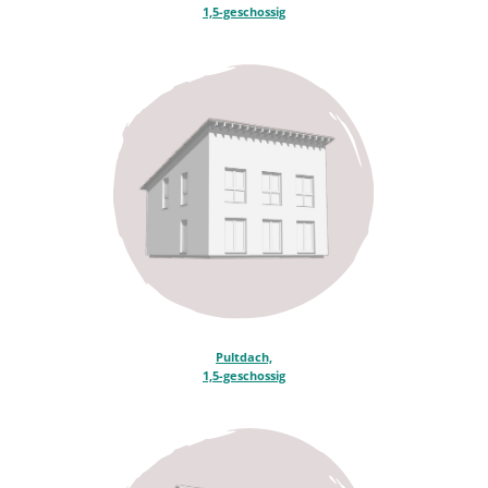
1,5-geschossig
Click to start verification
Friendly
Captcha ⇗
Jetzt kostenlos anfordern
Pultdach,
1,5-geschossig