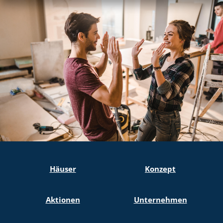
E-Mail
per Post
per E-Mail
Ja, ich willige ein, dass meine
personenbezogenen Daten von der allkauf haus
GmbH für Werbe- und Marketingzwecke zwecks
Information bzgl. Hauskauf erhoben und
verarbeitet werden (hierzu zählt insbesondere
die Zusendung von Werbe- und
Informationsmaterial als auch die telefonische
Kontaktaufnahme bzw. die Kontaktaufnahme per
E-Mail, Textnachricht oder Messengerdienst). Ich
Häuser
Konzept
kann meine Einwilligung jederzeit mit Wirkung
für die Zukunft gegenüber der allkauf haus
Aktionen
Unternehmen
GmbH widerrufen.
Informationspflicht gem. Art. 13 DSGVO