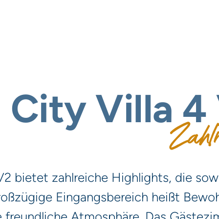
a
City
Villa
4
Zahlr
 V2 bietet zahlreiche Highlights, die so
 großzügige Eingangsbereich heißt Bewo
e freundliche Atmosphäre. Das Gästezim