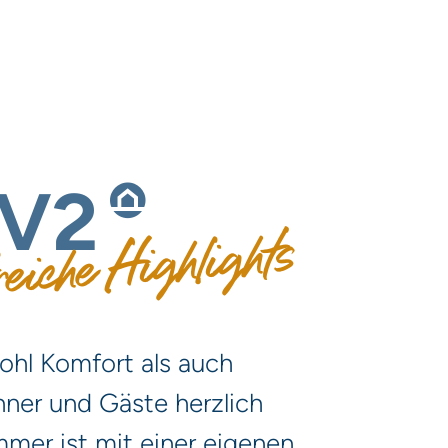
V2
eiche Highlights
wohl Komfort als auch
hner und Gäste herzlich
mer ist mit einer eigenen