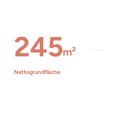
247
m²
Nettogrundfläche