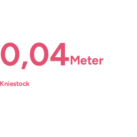
0,04
Meter
Kniestock