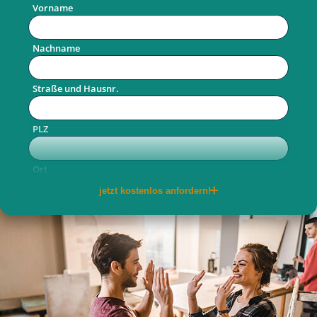
Vorname
Nachname
Straße und Hausnr.
PLZ
Ort
jetzt kostenlos anfordern!
Telefon
E-Mail
per Post
per E-Mail